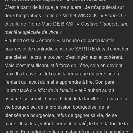
C’est à partir de lui que je me situerai. Je m’appuierai sur
deux biographies : celle de Michel WINOCK :
« Flaubert
»
et celle de Pierre-Marc DE BIASI : «
Gustave Flaubert : une
manière spéciale de vivre
».
Flaubert est si « énorme », si bourré de particularités
bizarres et de contradictions, que SARTRE devait chercher
une clef et il a cru la trouver : c’est ingénieux et cohérent.
Mais c’est insuffisant, et à force de l’être, cela en devient
faux. Il a trouvé la clef dans la remarque du père faite à
l’enfant qui avait du mal à apprendre à lire. Son père
l’aurait taxé d’«
idiot de la famille
» et Flaubert aurait
assumé, se serait choisi « l’idiot de la famille » : refus de la
vie bourgeoise, de la profession bourgeoise, de la
bienséance bourgeoise, refus de gagner sa vie, de se
marier. Il se fera, volontairement, le raté, le hors-la-loi, de la
famille. En quelque sorte un mal-aimé qui aurait changé de