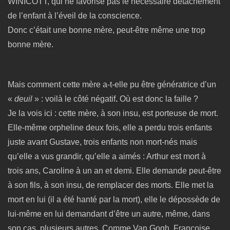
WINICOTT, qui ne favorise pas le nécessaire détachement
de l’enfant à l’éveil de la conscience.
Donc c’était une bonne mère, peut-être même une trop
bonne mère.
Mais comment cette mère a-t-elle pu être génératrice d’un
«
deuil
» : voilà le côté négatif
.
Où est donc la faille ?
Je la vois ici : cette mère, à son insu, est porteuse de mort.
Elle-même orpheline deux fois, elle a perdu trois enfants
juste avant Gustave, trois enfants non mort-nés mais
qu’elle a vus grandir, qu’elle a aimés : Arthur est mort à
trois ans, Caroline à un an et demi. Elle demande peut-être
à son fils, à son insu, de remplacer des morts. Elle met la
mort en lui (il a été hanté par la mort), elle le dépossède de
lui-même en lui demandant d’être un autre, même, dans
son cas, plusieurs autres. Comme Van Gogh, Françoise