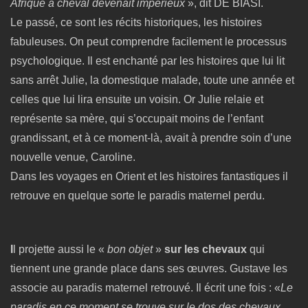
Afrique à cheval devenait impérieux
», dit DE BIASI.
Le passé, ce sont les récits historiques, les histoires
fabuleuses. On peut comprendre facilement le processus
psychologique. Il est enchanté par les histoires que lui lit
sans arrêt Julie, la domestique malade, toute une année et
celles que lui lira ensuite un voisin. Or Julie relaie et
représente sa mère, qui s’occupait moins de l’enfant
grandissant, et à ce moment-là, avait à prendre soin d’une
nouvelle venue, Caroline.
Dans les voyages en Orient et les histoires fantastiques il
retrouve en quelque sorte le paradis maternel perdu.
I
l projette aussi le «
bon objet
»
sur les chevaux
qui
tiennent une grande place dans ses œuvres. Gustave les
associe au paradis maternel retrouvé. Il écrit une fois : «
Le
paradis en ce moment se trouve sur le dos des chevaux,