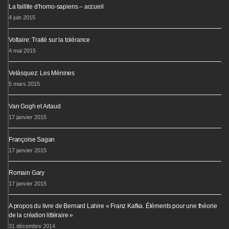
La faillite d’homo-sapiens – accueil
4 juin 2015
Voltaire: Traité sur la tolérance
4 mai 2015
Velàsquez: Les Ménines
5 mars 2015
Van Gogh et Artaud
17 janvier 2015
Françoise Sagan
17 janvier 2015
Romain Gary
17 janvier 2015
A propos du livre de Bernard Lahire « Franz Kafka. Éléments pour une théorie
de la création littéraire »
31 décembre 2014