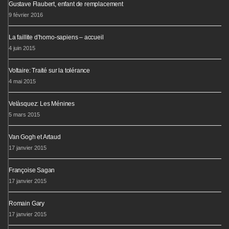
Gustave Flaubert, enfant de remplacement
9 février 2016
La faillite d’homo-sapiens – accueil
4 juin 2015
Voltaire: Traité sur la tolérance
4 mai 2015
Velàsquez: Les Ménines
5 mars 2015
Van Gogh et Artaud
17 janvier 2015
Françoise Sagan
17 janvier 2015
Romain Gary
17 janvier 2015