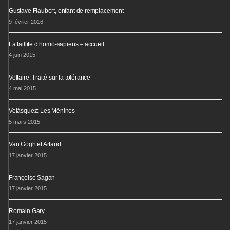
Gustave Flaubert, enfant de remplacement
9 février 2016
La faillite d’homo-sapiens – accueil
4 juin 2015
Voltaire: Traité sur la tolérance
4 mai 2015
Velàsquez: Les Ménines
5 mars 2015
Van Gogh et Artaud
17 janvier 2015
Françoise Sagan
17 janvier 2015
Romain Gary
17 janvier 2015