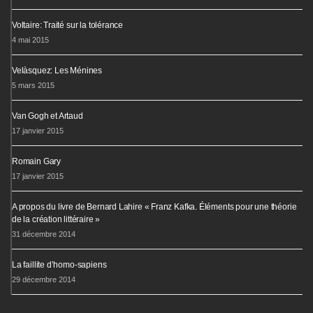
Voltaire: Traité sur la tolérance
4 mai 2015
Velàsquez: Les Ménines
5 mars 2015
Van Gogh et Artaud
17 janvier 2015
Romain Gary
17 janvier 2015
A propos du livre de Bernard Lahire « Franz Kafka. Éléments pour une théorie
de la création littéraire »
31 décembre 2014
La faillite d’homo-sapiens
29 décembre 2014